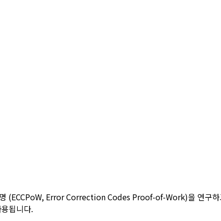
oW, Error Correction Codes Proof-of-Work)을 연
사용됩니다.