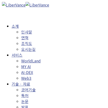
소개
인사말
연혁
조직도
오시는길
서비스
WorldLand
MY AI
AI-DEX
Web3
기술 · 자료
코어기술
특허
논문
발표